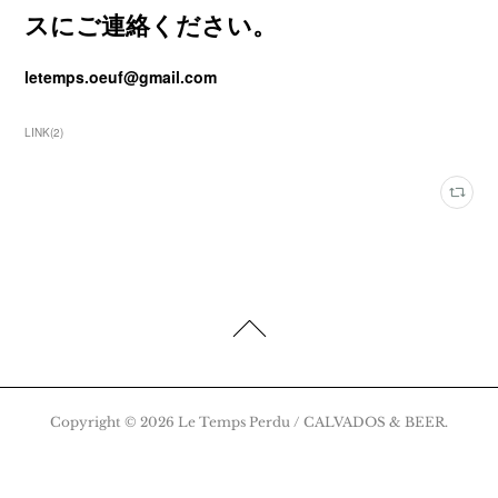
スにご連絡ください。
letemps.oeuf@gmail.com
LINK
(
2
)
Copyright ©
2026
Le Temps Perdu / CALVADOS & BEER
.