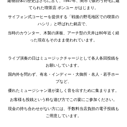
建物自体の歴史はさらに古く、1947年、闇市で賑わう野毛に建
てられた喫茶店 ポンユー がはじまり。
サイフォン式コーヒーを提供する「戦後の野毛地区での喫茶の
ハシリ」と呼ばれた銘店で、
当時のカウンター、木製の床板、アーチ型の天井は80年近く経
った現在もそのまま使われています。
ライブ演奏の日はミュージックチャージとして各人各回投銭を
お願いしています。
国内外を問わず、有名・インディー・大御所・名人・若手ホー
プなど、
優れたミュージシャン達が楽しく音を出すために集まります。
お客様も投銭という粋な遊び方でこの宴にご参加ください。
現金の持ち合わせがない方には、手数料当店負担の電子投銭も
ご用意しています。