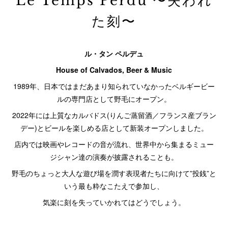
Le Temps Perdu 〜失われ
た刻〜
ル・タン ペルデュ
House of Calvados, Beer & Music
1989年、日本ではまだあまり知られていなかったベルギービー
ルの専門店として野毛にオープン。
2022年には上質なカルバドス(りんご蒸留酒／フランス産ブラン
デー)とビールを楽しめる店として新装オープンしました。
店内では映画やレコードの音が流れ、世界中から集まるミュー
ジシャン達の演奏が披露されることも。
野毛のちょっと大人な遊び場を潤す表現者たちに向けて”投銭”と
いう最も粋なこたえで参加し、
気楽に刻を失っていかれてはどうでしょう。